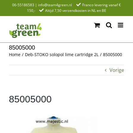
Ga
06-55186583
|
info@team4green.nl
Franco levering vanaf €
150,-
Altijd 7,50 verzendkosten in NL en BE
naar
inhoud
85005000
Home
Deb-STOKO solopol lime cartridge 2L
85005000
Vorige
85005000