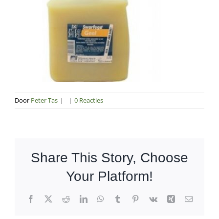
Door
Peter Tas
|
|
0 Reacties
Share This Story, Choose
Your Platform!
Facebook
X
Reddit
LinkedIn
WhatsApp
Tumblr
Pinterest
Vk
Xing
E-
mail