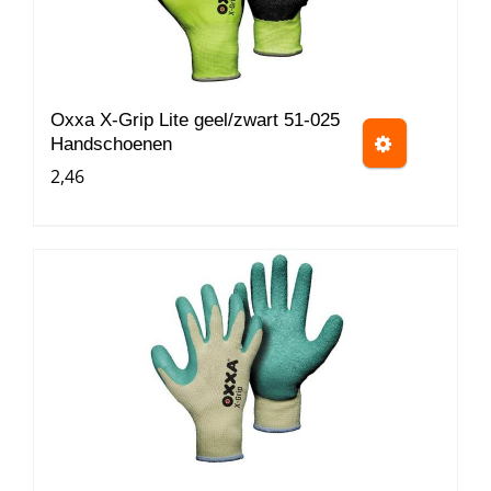
optie
kan
gekozen
worden
Oxxa X-Grip Lite geel/zwart 51-025
Handschoenen
op
2,46
de
productpagina
Dit
product
heeft
meerdere
variaties.
Deze
optie
kan
gekozen