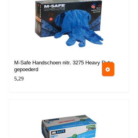
heeft
meerdere
variaties.
Deze
optie
kan
gekozen
worden
M-Safe Handschoen nitr. 3275 Heavy Duty
gepoederd
op
5,29
de
productpagina
Dit
product
heeft
meerdere
variaties.
Deze