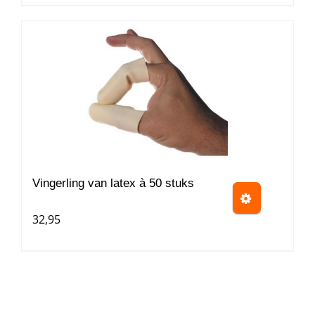
Dit
product
heeft
meerdere
variaties.
Deze
optie
kan
gekozen
worden
Vingerling van latex à 50 stuks
op
32,95
de
productpagina
Dit
product
heeft
meerdere