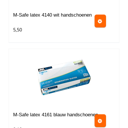
gekozen
worden
M-Safe latex 4140 wit handschoenen
op
5,50
de
productpagina
Dit
product
heeft
meerdere
variaties.
Deze
optie
kan
gekozen
worden
M-Safe latex 4161 blauw handschoenen
op