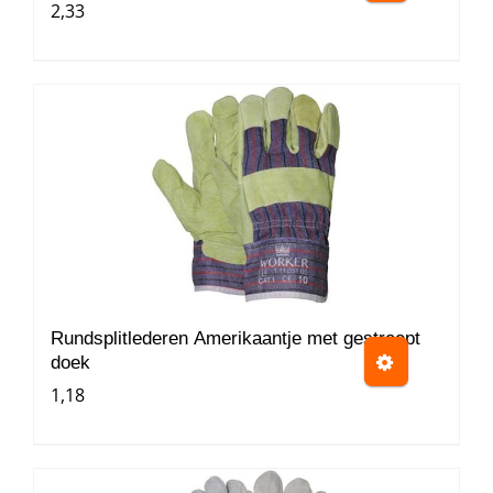
2,33
de
productpagina
Dit
product
heeft
meerdere
variaties.
Deze
optie
kan
gekozen
worden
Rundsplitlederen Amerikaantje met gestreept
doek
op
1,18
de
productpagina
Dit
product