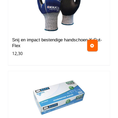
Snij en impact bestendige handschoen X-Cut-
Flex
12,30
Dit
product
heeft
meerdere
variaties.
Deze
optie
kan