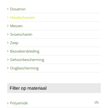
variaties.
Dosatron
Deze
Handschoenen
optie
kan
Messen
gekozen
Snoeischaren
worden
Zeep
op
Bezoekerskleding
de
productpagina
Gehoorbescherming
Oogbescherming
Filter op materiaal
(1)
Polyamide