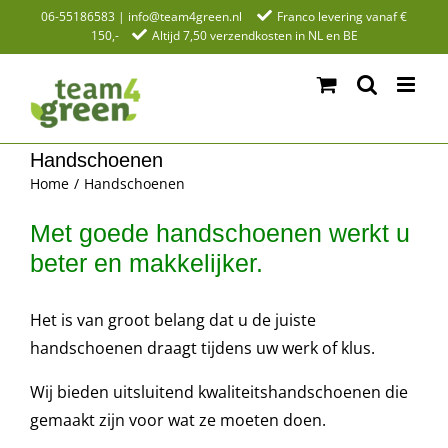
Ga
06-55186583
|
info@team4green.nl
Franco levering vanaf €
150,-
Altijd 7,50 verzendkosten in NL en BE
naar
inhoud
Handschoenen
Home
Handschoenen
Met goede handschoenen werkt u
beter en makkelijker.
Het is van groot belang dat u de juiste
handschoenen draagt tijdens uw werk of klus.
Wij bieden uitsluitend kwaliteitshandschoenen die
gemaakt zijn voor wat ze moeten doen.