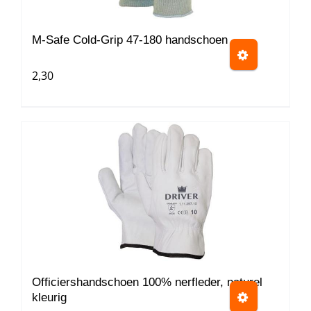
gekozen
worden
M-Safe Cold-Grip 47-180 handschoen
op
2,30
de
productpagina
Dit
product
heeft
meerdere
variaties.
Deze
optie
kan
gekozen
worden
Officiershandschoen 100% nerfleder, naturel
kleurig
op