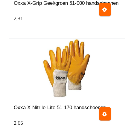
worden
Oxxa X-Grip Geel/groen 51-000 handschoenen
op
2,31
de
productpagina
Dit
product
heeft
meerdere
variaties.
Deze
optie
kan
gekozen
worden
Oxxa X-Nitrile-Lite 51-170 handschoenen
op
2,65
de
productpagina