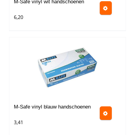
worden
M-Safe vinyl wit handschoenen
op
6,20
de
productpagina
Dit
product
heeft
meerdere
variaties.
Deze
optie
kan
gekozen
worden
M-Safe vinyl blauw handschoenen
op
3,41
de
productpagina
Dit