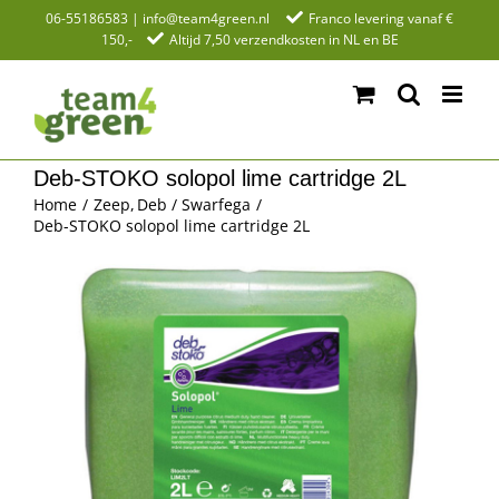
Ga
06-55186583
|
info@team4green.nl
Franco levering vanaf €
150,-
Altijd 7,50 verzendkosten in NL en BE
naar
inhoud
Deb-STOKO solopol lime cartridge 2L
Home
Zeep
Deb / Swarfega
Deb-STOKO solopol lime cartridge 2L