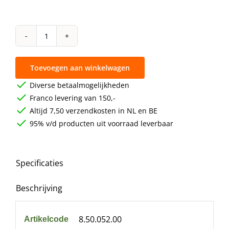
Deb-
STOKO
Toevoegen aan winkelwagen
solopol
lime
Diverse betaalmogelijkheden
Franco levering van 150,-
cartridge
Altijd 7,50 verzendkosten in NL en BE
2L
95% v/d producten uit voorraad leverbaar
aantal
Specificaties
Beschrijving
8.50.052.00
Artikelcode