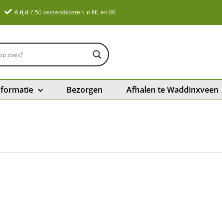
Altijd 7,50 verzendkosten in NL en BE
nformatie
Bezorgen
Afhalen te Waddinxveen