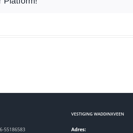
 Platform!
VESTIGING WADDINXVEEN
6-55186583
Adres: