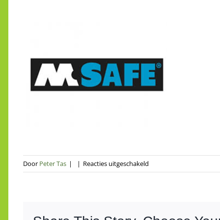
voor
Door
Peter Tas
|
|
Reacties uitgeschakeld
MSAF
merk