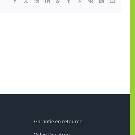
Facebook
X
Reddit
LinkedIn
WhatsApp
Tumblr
Pinterest
Vk
Xing
E-
mail
Garantie en retouren
Video Dosatron