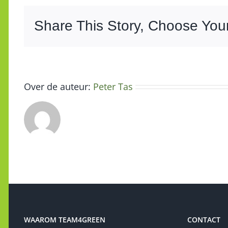
300LR
19
Share This Story, Choose Your
cm,
recht,
rood
Over de auteur:
Peter Tas
WAAROM TEAM4GREEN
CONTACT