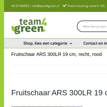
Ga
06-55186583
|
info@team4green.nl
Franco levering vanaf € 150,-
naar
inhoud
Shop, kies een categorie
Contact en i
Fruitschaar ARS 300LR 19 cm, recht, rood
Fruitschaar ARS 300LR 19 c