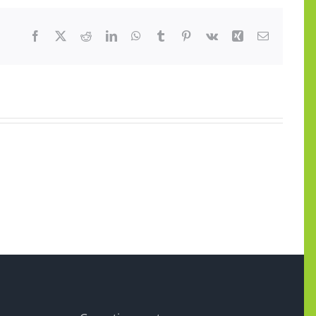
Facebook
X
Reddit
LinkedIn
WhatsApp
Tumblr
Pinterest
Vk
Xing
E-
mail