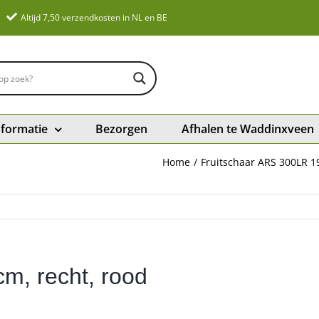
Altijd 7,50 verzendkosten in NL en BE
nformatie
Bezorgen
Afhalen te Waddinxveen
Home
Fruitschaar ARS 300LR 19
m, recht, rood