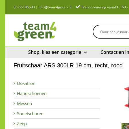
Ga
06-55186583
|
info@team4green.nl
Franco levering vanaf € 150,-
naar
inhoud
Shop, kies een categorie
Contact en i
Fruitschaar ARS 300LR 19 cm, recht, rood
Dosatron
Handschoenen
Messen
Snoeischaren
Zeep