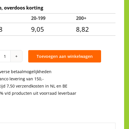
p, overdoos korting
20-199
200+
8
9,05
8,82
Toevoegen aan winkelwagen
Fruitschaar
ARS
verse betaalmogelijkheden
300LR
anco levering van 150,-
19
tijd 7,50 verzendkosten in NL en BE
cm,
% v/d producten uit voorraad leverbaar
recht,
rood
aantal