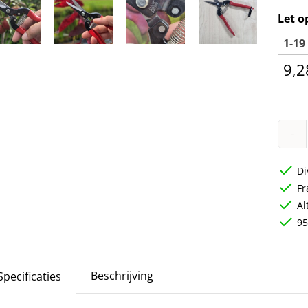
Let o
1-19
9,2
Di
Fr
Al
95
Beschrijving
Specificaties