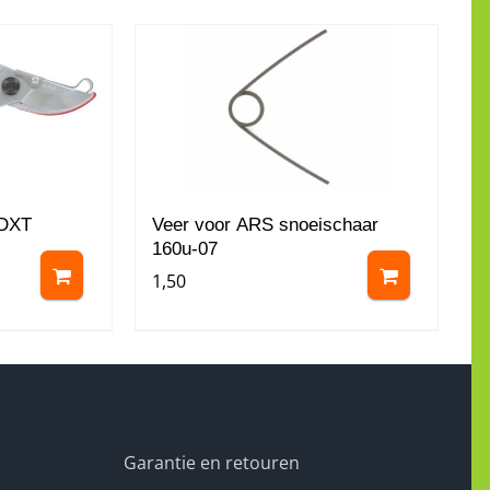
0DXT
Veer voor ARS snoeischaar
160u-07
1,50
Garantie en retouren