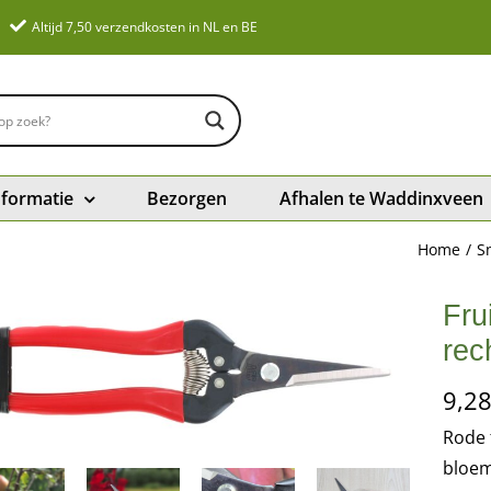
Altijd 7,50 verzendkosten in NL en BE
nformatie
Bezorgen
Afhalen te Waddinxveen
Home
S
Fru
rec
9,2
Rode 
bloem