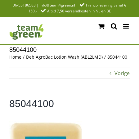
Ga
06-55186583
|
info@team4green.nl
Franco levering vanaf €
150,-
Altijd 7,50 verzendkosten in NL en BE
naar
inhoud
85044100
Home
Deb AgroBac Lotion Wash (ABL2LMD)
85044100
Vorige
85044100