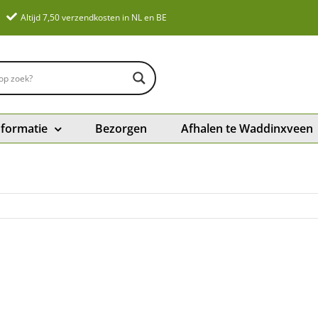
Altijd 7,50 verzendkosten in NL en BE
nformatie
Bezorgen
Afhalen te Waddinxveen