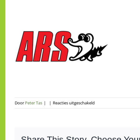
voor
Door
Peter Tas
|
|
Reacties uitgeschakeld
ARS
merk
Share This Story, Choose Your