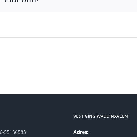
VESTIGING WADDINXVEEN
6-55186583
Adres: