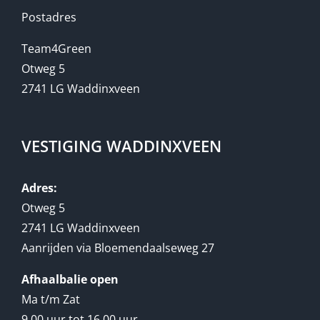
Postadres
Team4Green
Otweg 5
2741 LG Waddinxveen
VESTIGING WADDINXVEEN
Adres:
Otweg 5
2741 LG Waddinxveen
Aanrijden via Bloemendaalseweg 27
Afhaalbalie open
Ma t/m Zat
9.00 uur tot 16.00 uur