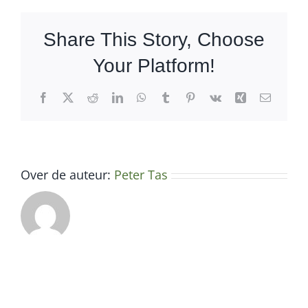
4.5L
–
Share This Story, Choose
SWL45L
Your Platform!
Facebook
X
Reddit
LinkedIn
WhatsApp
Tumblr
Pinterest
Vk
Xing
E-
mail
Over de auteur:
Peter Tas