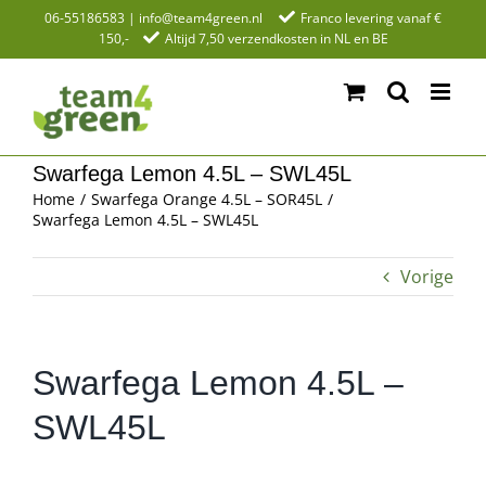
Ga
06-55186583
|
info@team4green.nl
Franco levering vanaf €
150,-
Altijd 7,50 verzendkosten in NL en BE
naar
inhoud
Swarfega Lemon 4.5L – SWL45L
Home
Swarfega Orange 4.5L – SOR45L
Swarfega Lemon 4.5L – SWL45L
Vorige
Swarfega Lemon 4.5L –
SWL45L