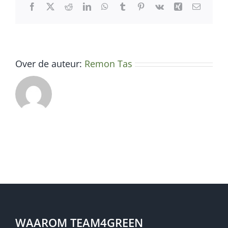
Facebook
X
Reddit
LinkedIn
WhatsApp
Tumblr
Pinterest
Vk
Xing
E-
mail
Over de auteur:
Remon Tas
WAAROM TEAM4GREEN