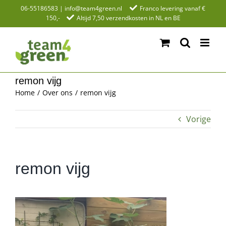
Ga
06-55186583
|
info@team4green.nl
Franco levering vanaf €
150,-
Altijd 7,50 verzendkosten in NL en BE
naar
inhoud
remon vijg
Home
Over ons
remon vijg
Vorige
remon vijg