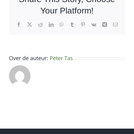
Your Platform!
Facebook
X
Reddit
LinkedIn
WhatsApp
Tumblr
Pinterest
Vk
Xing
E-
mail
Over de auteur:
Peter Tas