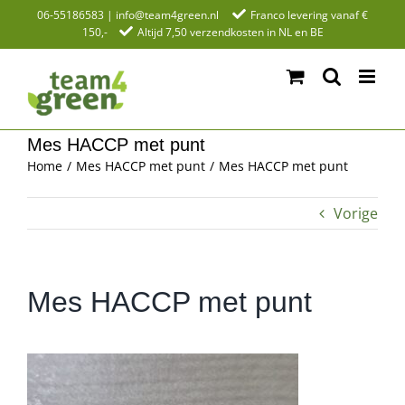
Ga
06-55186583
|
info@team4green.nl
Franco levering vanaf €
150,-
Altijd 7,50 verzendkosten in NL en BE
naar
inhoud
Mes HACCP met punt
Home
Mes HACCP met punt
Mes HACCP met punt
Vorige
Mes HACCP met punt