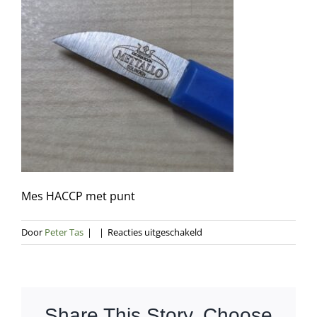
Mes HACCP met punt
voor
Door
Peter Tas
|
|
Reacties uitgeschakeld
Mes
HACCP
met
punt
Share This Story, Choose