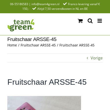
Ga
06-55186583
|
info@team4green.nl
Franco levering vanaf €
150,-
Altijd 7,50 verzendkosten in NL en BE
naar
inhoud
Fruitschaar ARSSE-45
Home
Fruitschaar ARSSE-45
Fruitschaar ARSSE-45
Vorige
Fruitschaar ARSSE-45