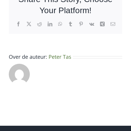
Your Platform!
Facebook
X
Reddit
LinkedIn
WhatsApp
Tumblr
Pinterest
Vk
Xing
E-
mail
Over de auteur:
Peter Tas