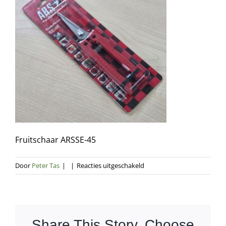
Fruitschaar ARSSE-45
voor
Door
Peter Tas
|
|
Reacties uitgeschakeld
Fruitschaar
ARSSE-
45
Share This Story, Choose