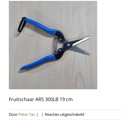
Fruitschaar ARS 300LB 19 cm
voor
Door
Peter Tas
|
|
Reacties uitgeschakeld
Fruitschaar
ARS