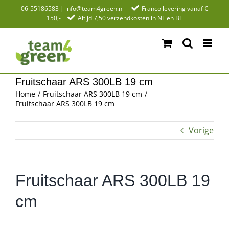
Ga
06-55186583
|
info@team4green.nl
Franco levering vanaf €
150,-
Altijd 7,50 verzendkosten in NL en BE
naar
inhoud
Fruitschaar ARS 300LB 19 cm
Home
Fruitschaar ARS 300LB 19 cm
Fruitschaar ARS 300LB 19 cm
Vorige
Fruitschaar ARS 300LB 19
cm