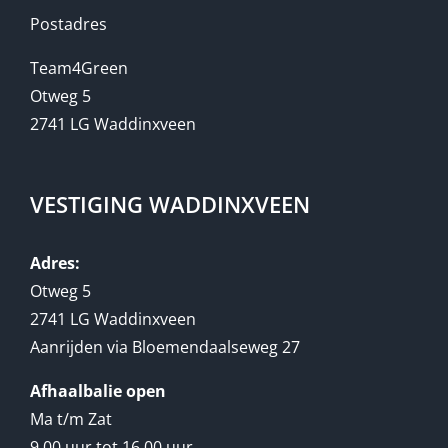
Postadres
Team4Green
Otweg 5
2741 LG Waddinxveen
VESTIGING WADDINXVEEN
Adres:
Otweg 5
2741 LG Waddinxveen
Aanrijden via Bloemendaalseweg 27
Afhaalbalie open
Ma t/m Zat
9.00 uur tot 16.00 uur