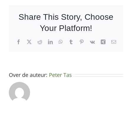
300LB
19
Share This Story, Choose
cm
Your Platform!
Facebook
X
Reddit
LinkedIn
WhatsApp
Tumblr
Pinterest
Vk
Xing
E-
mail
Over de auteur:
Peter Tas