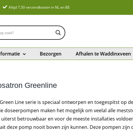
Altijd 7,50 verzendkosten in NL en BE
nformatie
Bezorgen
Afhalen te Waddinxveen
satron Greenline
Green Line serie is speciaal ontworpen en toegespitst op de
ie doseerpompen maken het mogelijk om veelal alle mests
n uiterst betrouwbaar en voor de meeste installaties voldo
ait deze pomp nooit boven zijn kunnen. Deze pompen zijn d