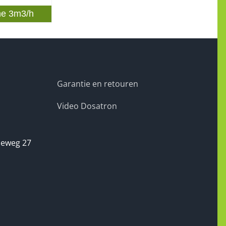
ne 3m3/h
Garantie en retouren
Video Dosatron
seweg 27