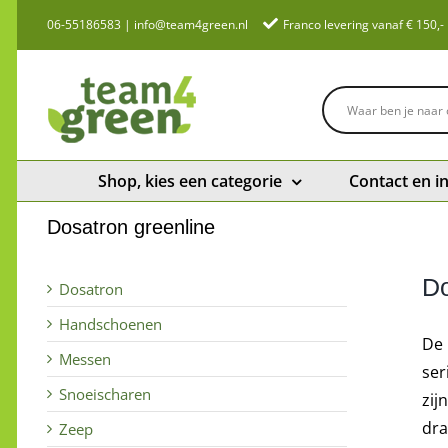
Ga
06-55186583
|
info@team4green.nl
Franco levering vanaf € 150,-
naar
inhoud
Shop, kies een categorie
Contact en i
Dosatron greenline
Do
Dosatron
Handschoenen
De 
Messen
ser
Snoeischaren
zij
dra
Zeep