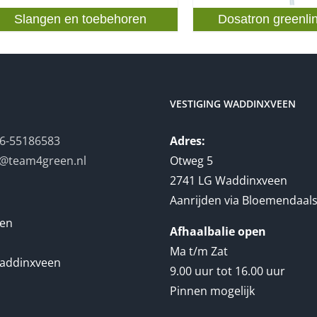
Slangen en toebehoren
Dosatron greenli
VESTIGING WADDINXVEEN
6-55186583
Adres:
o@team4green.nl
Otweg 5
2741 LG Waddinxveen
Aanrijden via Bloemendaal
en
Afhaalbalie open
Ma t/m Zat
addinxveen
9.00 uur tot 16.00 uur
Pinnen mogelijk