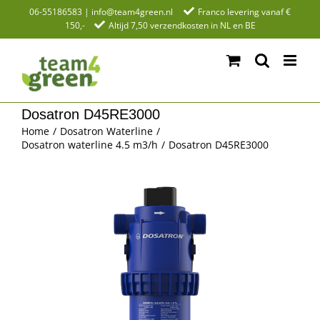
Ga
06-55186583
|
info@team4green.nl
Franco levering vanaf €
150,-
Altijd 7,50 verzendkosten in NL en BE
naar
inhoud
Dosatron D45RE3000
Home
Dosatron Waterline
Dosatron waterline 4.5 m3/h
Dosatron D45RE3000